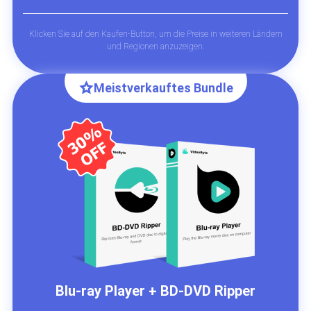
Klicken Sie auf den Kaufen-Button, um die Preise in weiteren Ländern
und Regionen anzuzeigen.
Meistverkauftes Bundle
Blu-ray Player + BD-DVD Ripper