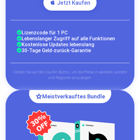
Jetzt Kaufen
Lizenzcode für 1 PC
Lebenslanger Zugriff auf alle Funktionen
Kostenlose Updates lebenslang
30-Tage Geld-zurück-Garantie
Klicken Sie auf den Kaufen-Button, um die Preise in weiteren Ländern
und Regionen anzuzeigen.
Meistverkauftes Bundle