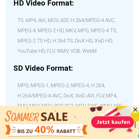
HD Video Format:
TS, MP4, AVI, MOV, ASF, H.264/MPEG-4 AVC,
MPEG-4, MPEG-2 HD, MKV, MPG, MPEG-4 TS,
MPEG-2 TS HD, H.264 TS, DivX HD, XviD HD,
YouTube HD, FLV, WMV, VOB, WebM
SD Video Format:
MPG, MPEG-1, MPEG-2, MPEG-4, H.264,
H.264/MPEG-4 AVC, DivX, XviD, AVI, FLV, MP4,
M4V, MKV, MOV, 3GP, 3G2, MTV, SWF, WMV, ASF,
DPG, TS, DV, VOB, AMV, WebM