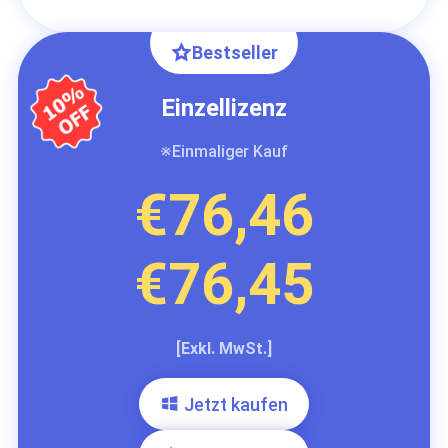
Bestseller
Einzellizenz
※Einmaliger Kauf
€76,46
€76,45
[Exkl. MwSt.]
Jetzt kaufen