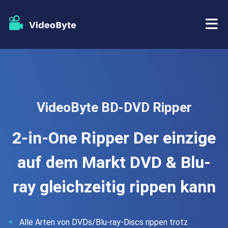
BD/DVD
Tutorials
BD-DVD Ripper
VideoByte BD-DVD Ripper
Store
Blu-ray Player
2-in-One Ripper Der einzige
Support
DVD Copy
auf dem Markt DVD & Blu-
DVD Creator
ray gleichzeitig rippen kann
Alle Arten von DVDs/Blu-ray-Discs rippen trotz