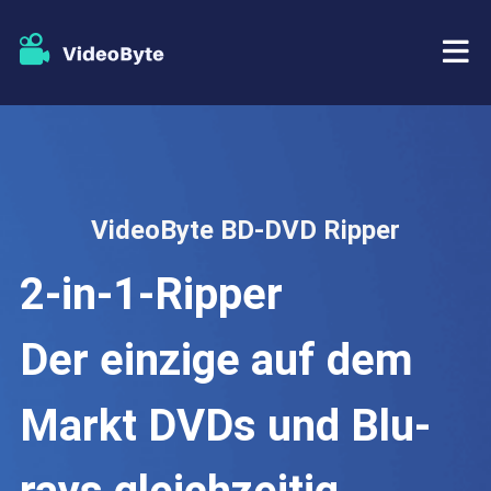
BD/DVD
Tutorials
BD-DVD Ripper
VideoByte BD-DVD Ripper
Store
Blu-ray Player
2-in-1-Ripper
Support
DVD Copy
Der einzige auf dem
DVD Creator
Markt DVDs und Blu-