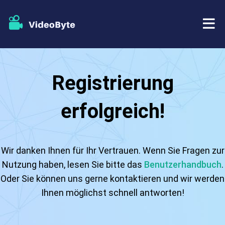
BD/DVD
Registrierung
Tutorials
BD-DVD Ripper
erfolgreich!
Store
Blu-ray Player
Support
DVD Copy
Wir danken Ihnen für Ihr Vertrauen. Wenn Sie Fragen zur
Nutzung haben, lesen Sie bitte das
Benutzerhandbuch
.
DVD Creator
Oder Sie können uns gerne kontaktieren und wir werden
Ihnen möglichst schnell antworten!