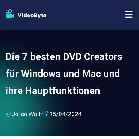
BD/DVD
Die 7 besten DVD Creators
Tutorials
BD-DVD Ripper
für Windows und Mac und
Store
Blu-ray Player
ihre Hauptfunktionen
Support
DVD Copy
DVD Creator
Jolien Wolff
15/04/2024