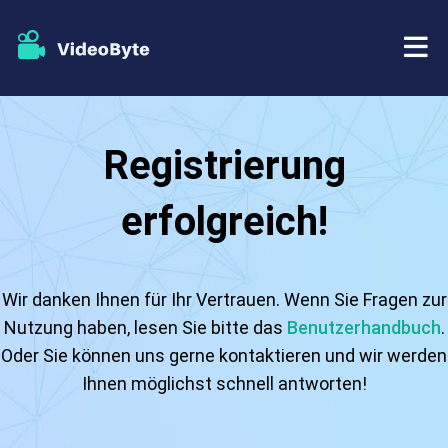
BD/DVD
Registrierung
Tutorials
BD-DVD Ripper
erfolgreich!
Store
Blu-ray Player
Support
DVD Copy
Wir danken Ihnen für Ihr Vertrauen. Wenn Sie Fragen zur
Nutzung haben, lesen Sie bitte das
Benutzerhandbuch
.
DVD Creator
Oder Sie können uns gerne kontaktieren und wir werden
Ihnen möglichst schnell antworten!