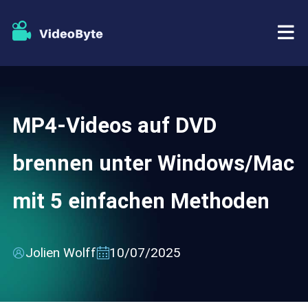
BD/DVD
MP4-Videos auf DVD
Tutorials
BD-DVD Ripper
brennen unter Windows/Mac
Store
Blu-ray Player
mit 5 einfachen Methoden
Support
DVD Copy
DVD Creator
Jolien Wolff
10/07/2025