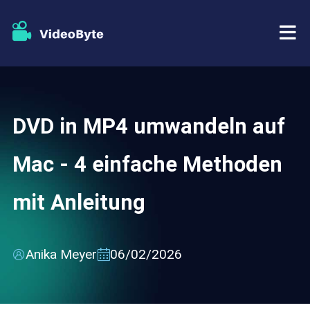
BD/DVD
DVD in MP4 umwandeln auf
Tutorials
BD-DVD Ripper
Mac - 4 einfache Methoden
Store
Blu-ray Player
mit Anleitung
Support
DVD Copy
DVD Creator
Anika Meyer
06/02/2026