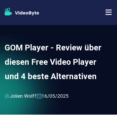
BD/DVD
GOM Player - Review über
Tutorials
BD-DVD Ripper
diesen Free Video Player
Store
Blu-ray Player
und 4 beste Alternativen
Support
DVD Copy
DVD Creator
Jolien Wolff
16/05/2025