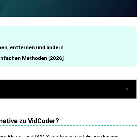
en, entfernen und ändern
einfachen Methoden [2026]
native zu VidCoder?
ihre Blu-ray- und DVD-Sammlungen digitalisieren können.