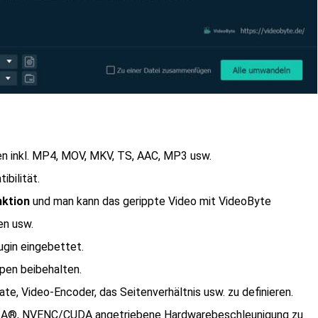
n inkl. MP4, MOV, MKV, TS, AAC, MP3 usw.
ibilität.
nktion
und man kann das gerippte Video mit VideoByte
en usw.
ugin eingebettet.
en beibehalten.
ate, Video-Encoder, das Seitenverhältnis usw. zu definieren.
IDIA®, NVENC/CUDA angetriebene Hardwarebeschleunigung zu