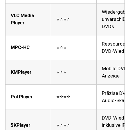
Wiedergabe
VLC Media
⭐⭐⭐⭐
unverschlüss
Player
DVDs
Ressourcen
MPC-HC
⭐⭐⭐
DVD-Wieder
Mobile DVD-
KMPlayer
⭐⭐⭐
Anzeige
Präzise DVD-
PotPlayer
⭐⭐⭐⭐
Audio-Skalie
DVD-Wieder
5KPlayer
⭐⭐⭐⭐
inklusive IPT