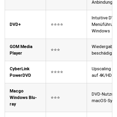
Anbindung
Intuitive DVD
DVD+
⭐⭐⭐⭐
Menüführung
Windows
GOM Media
Wiedergabe
⭐⭐⭐
Player
beschädigte
CyberLink
Upscaling al
⭐⭐⭐⭐
PowerDVD
auf 4K/HDR-
Macgo
DVD-Nutzung
Windows Blu-
⭐⭐⭐
macOS-Sys
ray