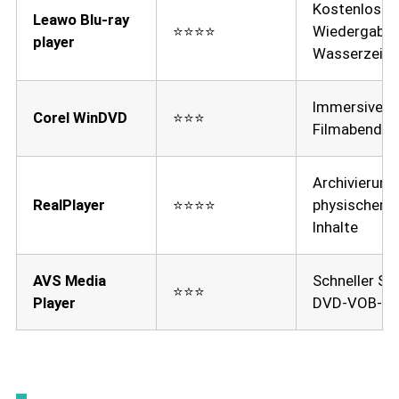
Kostenlose 
Leawo Blu-ray
⭐⭐⭐⭐
Wiedergabe 
player
Wasserzeic
Immersive D
Corel WinDVD
⭐⭐⭐
Filmabende i
Archivierung
RealPlayer
⭐⭐⭐⭐
physischer 
Inhalte
AVS Media
Schneller St
⭐⭐⭐
Player
DVD-VOB-Da