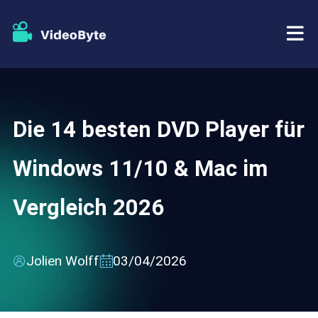
BD/DVD
Die 14 besten DVD Player für
Tutorials
BD-DVD Ripper
Windows 11/10 & Mac im
Store
Blu-ray Player
Vergleich 2026
Support
DVD Copy
DVD Creator
Jolien Wolff
03/04/2026